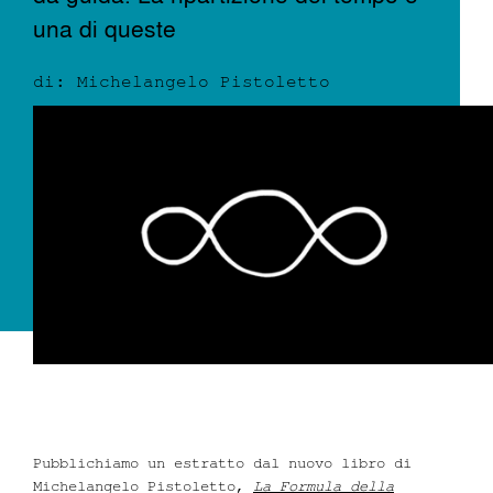
una di queste
Dove siamo
di: Michelangelo Pistoletto
Iscrizioni
MAAU
Pubblichiamo un estratto dal nuovo libro di
Michelangelo Pistoletto,
La Formula della