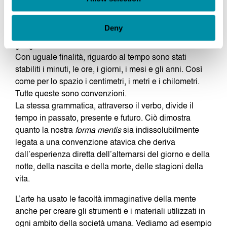
La raffigurazione della realtà è anch’essa una
convenzione, non è la realtà vera, così come non lo
Deny
sono i numeri, le parole, le note, le leggi e le carte
geografiche.
Con uguale finalità, riguardo al tempo sono stati
stabiliti i minuti, le ore, i giorni, i mesi e gli anni. Così
come per lo spazio i centimetri, i metri e i chilometri.
Tutte queste sono convenzioni.
La stessa grammatica, attraverso il verbo, divide il
tempo in passato, presente e futuro. Ciò dimostra
quanto la nostra
forma
mentis
sia indissolubilmente
legata a una convenzione atavica che deriva
dall’esperienza diretta dell’alternarsi del giorno e della
notte, della nascita e della morte, delle stagioni della
vita.
L’arte ha usato le facoltà immaginative della mente
anche per creare gli strumenti e i materiali utilizzati in
ogni ambito della società umana. Vediamo ad esempio