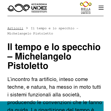
>
Articoli
Il tempo e lo specchio –
Michelangelo Pistoletto
Fb
In
Yt
Il tempo e lo specchio
– Michelangelo
Pistoletto
L’accademia
L’incontro fra artificio, inteso come
techne, e natura, ha messo in moto tutti
Corsi
i sistemi funzionali alla società,
producendo le convenzioni che le fanno
Docenti
da guida. La ripartizione del tempo è