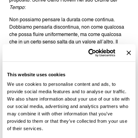
Tempo
:
Non possiamo pensare la durata come continua.
Dobbiamo pensarla discontinua, non come qualcosa
che possa fluire uniformemente, ma come qualcosa
che in un certo senso salta da un valore all’altro. Il
tempo minimo è chiamato il tempo di Planck. Il suo
valore si stima facilmente combinando le costanti che
caratterizzano i fenomeni relativistici gravitazionali e
quantistici. Insieme queste determinano il tempo di 10-
This website uses cookies
44 secondi: un centomilionesimo di un miliardesimo, di
We use cookies to personalise content and ads, to
un milardesimo, di un miliardesimo di un secondo.
provide social media features and to analyse our traffic.
Questo è il tempo di Planck. È come se il tempo fosse
We also share information about your use of our site with
granulare invece che continuo. Per il nostro occhio, nel
our social media, advertising and analytics partners who
Quadro
specchiante
così come per il movimento
may combine it with other information that you’ve
cinematografico il valore granulare del tempo da noi
provided to them or that they’ve collected from your use
direttamente percepito è pari a un ventiquattresimo di
of their services.
secondo.
Qui siamo dentro a un’opera d’arte che funziona come