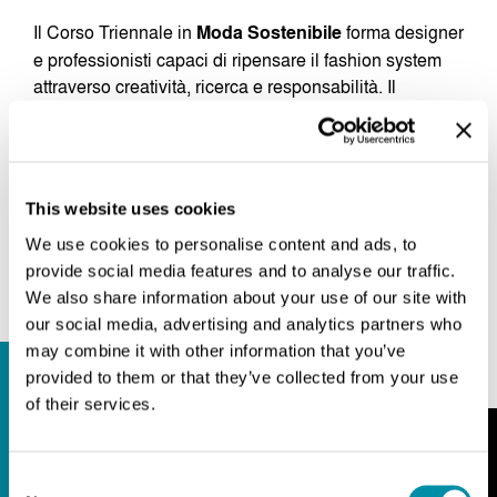
Il Corso Triennale in
Moda Sostenibile
forma designer
e professionisti capaci di ripensare il fashion system
attraverso creatività, ricerca e responsabilità. Il
percorso integra progetto, cultura della moda,
innovazione tessile e sostenibilità, preparando gli
studenti ad affrontare le sfide ambientali, sociali ed
economiche che stanno trasformando il settore.
This website uses cookies
We use cookies to personalise content and ads, to
MAGGIORI INFORMAZIONI
provide social media features and to analyse our traffic.
We also share information about your use of our site with
our social media, advertising and analytics partners who
may combine it with other information that you’ve
provided to them or that they’ve collected from your use
of their services.
Consent