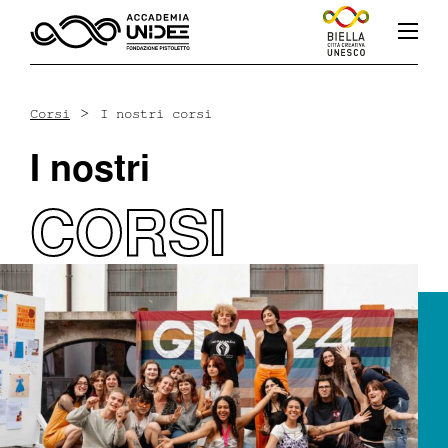
>
Corsi
I nostri corsi
I nostri
Fb
In
Yt
CORSI
L’accademia
Corsi
Docenti