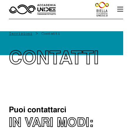
>
Iscrizioni
Contatti
CONTATTI
Fb
In
Yt
L’accademia
Corsi
Puoi contattarci
IN VARI MODI:
Docenti