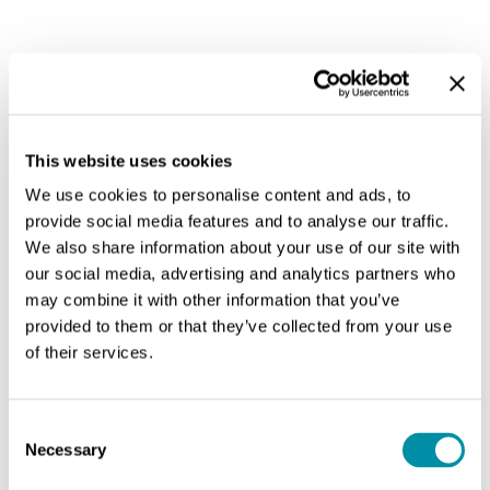
Oppure compila il form
sottostante
This website uses cookies
Utilizza la tendina del campo oggetto per scegliere il
motivo del contatto
We use cookies to personalise content and ads, to
provide social media features and to analyse our traffic.
Nome e Cognome*
We also share information about your use of our site with
our social media, advertising and analytics partners who
may combine it with other information that you’ve
provided to them or that they’ve collected from your use
of their services.
Email*
Consent
Necessary
Selection
Sono un/una: