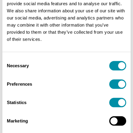
cellule che lavorano per il mantenimento delle
provide social media features and to analyse our traffic.
funzioni vitali. Come nella maggior parte delle
We also share information about your use of our site with
società umane, anche qui si verifica una
our social media, advertising and analytics partners who
divisione del lavoro. Le cellule si specializzano in
may combine it with other information that you’ve
diversi compiti: le cellule neurali, muscolari,
provided to them or that they’ve collected from your use
sanguigne, ossee e cutanee non fanno le stesse
of their services.
cose.
Si differenziano biochimicamente,
Consent
morfologicamente e funzionalmente,
Necessary
Selection
nonostante siano tutte generate a partire da
una stessa cellula-uovo che si moltiplica durante
Preferences
l’embriogenesi.
Comprendere il funzionamento degli esseri
Statistics
viventi implica una caratterizzazione della
natura delle società cellulari: che tipo di
Marketing
relazioni intrattengono le cellule tra di loro e nei
confronti dell’intero corpo? Come si