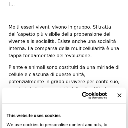
[…]
Molti esseri viventi vivono in gruppo. Si tratta
dell’aspetto più visibile della propensione del
vivente alla socialità. Esiste anche una socialità
interna. La comparsa della multicellularità è una
tappa fondamentale dell’evoluzione.
Piante e animali sono costituiti da una miriade di
cellule e ciascuna di queste unità,
potenzialmente in grado di vivere per conto suo,
possiede tutte le proprietà della vita. Ciò che
abitualmente percepiamo come essere vivente
individuale è una molteplicità di unità individuali
più piccole.
This website uses cookies
Un corpo vivente è in altri termini una società di
We use cookies to personalise content and ads, to