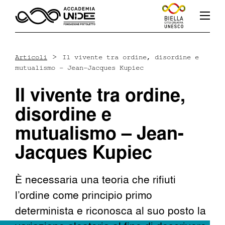
>
Articoli
Il vivente tra ordine, disordine e
mutualismo – Jean-Jacques Kupiec
Fb
In
Yt
Il vivente tra ordine,
disordine e
mutualismo – Jean-
Jacques Kupiec
L’accademia
È necessaria una teoria che rifiuti
Corsi
l’ordine come principio primo
determinista e riconosca al suo posto la
Docenti