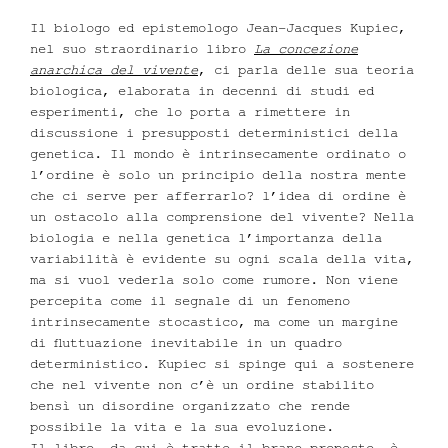
Il biologo ed epistemologo Jean-Jacques Kupiec,
nel suo straordinario libro
La concezione
anarchica del vivente
, ci parla delle sua teoria
biologica, elaborata in decenni di studi ed
esperimenti, che lo porta a rimettere in
discussione i presupposti deterministici della
genetica. Il mondo è intrinsecamente ordinato o
l’ordine è solo un principio della nostra mente
che ci serve per afferrarlo? l’idea di ordine è
un ostacolo alla comprensione del vivente? Nella
biologia e nella genetica l’importanza della
variabilità è evidente su ogni scala della vita,
ma si vuol vederla solo come rumore. Non viene
percepita come il segnale di un fenomeno
intrinsecamente stocastico, ma come un margine
di fluttuazione inevitabile in un quadro
deterministico. Kupiec si spinge qui a sostenere
che nel vivente non c’è un ordine stabilito
bensì un disordine organizzato che rende
possibile la vita e la sua evoluzione.
Il libro, da cui è tratto il brano proposto, è