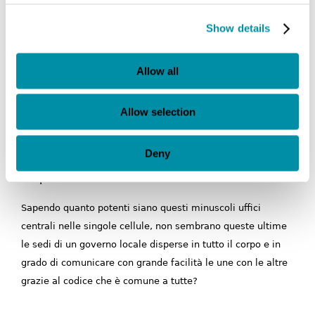
differenziano le une dalle altre per formare
tessuti specializzati?
Show details
Dobbiamo a questo punto riconoscere che la
Allow all
biologia moderna concepisce le società cellulari
in maniera autoritaria. Già Schrödinger l’aveva
espresso senza ambiguità parlando dei
Allow selection
cromosomi come di un «principio dirigente
contenuto in ogni cellula», paragonandoli a
Deny
«uffici centrali» che dirigono le cellule in tutto il
corpo:
Sapendo quanto potenti siano questi minuscoli uffici
centrali nelle singole cellule, non sembrano queste ultime
le sedi di un governo locale disperse in tutto il corpo e in
grado di comunicare con grande facilità le une con le altre
grazie al codice che è comune a tutte?