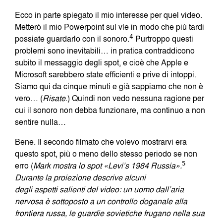
Ecco in parte spiegato il mio interesse per quel video.
Metterò il mio Powerpoint sul vle in modo che più tardi
possiate guardarlo con il sonoro.
4
Purtroppo questi
problemi sono inevitabili… in pratica contraddicono
subito il messaggio degli spot, e cioè che Apple e
Microsoft sarebbero state efficienti e prive di intoppi.
Siamo qui da cinque minuti e già sappiamo che non è
vero… (
Risate
.) Quindi non vedo nessuna ragione per
cui il sonoro non debba funzionare, ma continuo a non
sentire nulla…
Bene. Il secondo filmato che volevo mostrarvi era
questo spot, più o meno dello stesso periodo se non
erro (
Mark mostra lo spot «Levi’s 1984 Russia».
5
Durante la proiezione descrive alcuni
degli aspetti salienti del video: un uomo dall’aria
nervosa è sottoposto a un controllo doganale alla
frontiera russa, le guardie sovietiche frugano nella sua