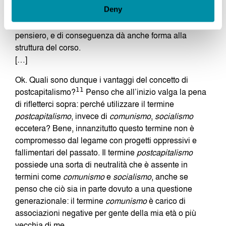
Deny
influenzato le mie riflessioni negli ultimi anni…
probabilmente il quesito che più ha influenzato il mio
pensiero, e di conseguenza dà anche forma alla
struttura del corso.
[…]
Ok. Quali sono dunque i vantaggi del concetto di
postcapitalismo?
11
Penso che all’inizio valga la pena
di rifletterci sopra: perché utilizzare il termine
postcapitalismo
, invece di
comunismo
,
socialismo
eccetera? Bene, innanzitutto questo termine non è
compromesso dal legame con progetti oppressivi e
fallimentari del passato. Il termine
postcapitalismo
possiede una sorta di neutralità che è assente in
termini come
comunismo
e
socialismo
, anche se
penso che ciò sia in parte dovuto a una questione
generazionale: il termine
comunismo
è carico di
associazioni negative per gente della mia età o più
vecchia di me.