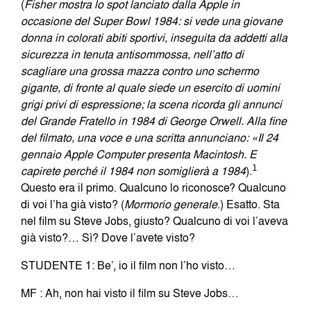
(
Fisher mostra lo spot lanciato dalla Apple in
occasione del Super Bowl 1984: si vede una giovane
donna in colorati abiti sportivi, inseguita da addetti alla
sicurezza in tenuta antisommossa, nell’atto di
scagliare una grossa mazza contro uno schermo
gigante, di fronte al quale siede un esercito di uomini
grigi privi di espressione; la scena ricorda gli annunci
del Grande Fratello in 1984 di George Orwell. Alla fine
del filmato, una voce e una scritta annunciano: «Il 24
gennaio Apple Computer presenta Macintosh. E
capirete perché il 1984 non somiglierà a 1984
).
1
Questo era il primo. Qualcuno lo riconosce? Qualcuno
di voi l’ha già visto? (
Mormorio
generale
.) Esatto. Sta
nel film su Steve Jobs, giusto? Qualcuno di voi l’aveva
già visto?… Sì? Dove l’avete visto?
STUDENTE 1: Be’, io il film non l’ho visto…
MF : Ah, non hai visto il film su Steve Jobs…