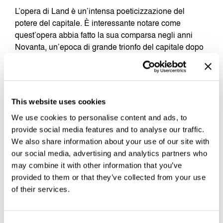
L’opera di Land è un’intensa poeticizzazione del
potere del capitale. È interessante notare come
quest’opera abbia fatto la sua comparsa negli anni
Novanta, un’epoca di grande trionfo del capitale dopo
il crollo del sistema sovietico alla fine degli anni
Ottanta. L’opera di Land era in realtà un’elaborazione,
uno sviluppo, una sorta di remix di idee precedenti
presumibilmente di sinistra, e in particolare dell’opera
This website uses cookies
di Deleuze e Guattari e di Lyotard, che per l’appunto
cercavano di immaginare un tipo di postcapitalismo
We use cookies to personalise content and ads, to
che non aspirava a ritrarsi dalla modernità capitalista,
provide social media features and to analyse our traffic.
ma tentava di andare completamente al di là di essa.
We also share information about your use of our site with
our social media, advertising and analytics partners who
È stato negli ultimi anni che la visione di sinistra
may combine it with other information that you’ve
dell’
accelerazionismo
… All’inizio anche il termine
provided to them or that they’ve collected from your use
accelerazionismo
, coniato da Benjamin Noys nel suo
of their services.
libro
The Persistence of the Negative
, aveva
un’accezione negativa, per poi essere riconvertito da
Alex Williams e Nick Srnicek… (
Mark sottolinea la