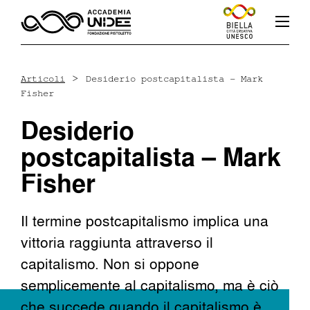
>
Articoli
Desiderio postcapitalista – Mark
Fisher
Fb
In
Yt
Desiderio
postcapitalista – Mark
Fisher
L’accademia
Il termine postcapitalismo implica una
vittoria raggiunta attraverso il
Corsi
capitalismo. Non si oppone
semplicemente al capitalismo, ma è ciò
Docenti
che succede quando il capitalismo è