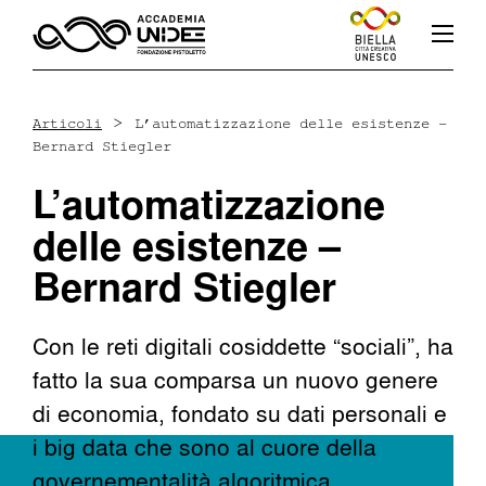
>
Articoli
L’automatizzazione delle esistenze –
Bernard Stiegler
Fb
In
Yt
L’automatizzazione
delle esistenze –
Bernard Stiegler
L’accademia
Con le reti digitali cosiddette “sociali”, ha
fatto la sua comparsa un nuovo genere
Corsi
di economia, fondato su dati personali e
i big data che sono al cuore della
Docenti
governementalità algoritmica