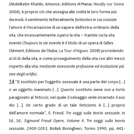
(Abdelkebir Khatibi,
Aimance
, éditions Al Manar,
Neuilly-sur-Seine
2004), è proprio ciò che assegna alle civiltà le loro forme più
durevoli, il sentimento letteralmente
fantastico
in cui
consiste
l’amore è l’incarnazione di un sapere dell’extra-ordinario della
vita, che incessantemente
supera
la vita – tramite cui la vita
inventa
(
Toujours la vie invente
è il titolo di un opera di Gilles
Clément, Editions de l’Aube,
La Tour-d’Aigues
2008) procedendo
al di là
della vita, e come proseguimento della vita con altri mezzi
rispetto alla vita:
mediante incessante profusione ed evoluzione più
vive degli artifici
.
14
“
Il sostituto per l’oggetto sessuale è una parte del corpo […]
o un oggetto inanimato […]. Questo sostituto viene non a torto
paragonato al feticcio, nel quale il selvaggio vede incarnato il suo
dio […]. Un certo grado di un tale feticismo è […] proprio
dell’amore normale”, S. Freud,
Tre saggi sulla teoria sessuale
, in
Id., Id.,
Sigmund Freud Opere
,
Volume 4
,
Tre saggi sulla teoria
sessuale. 1900-1053
, Bollati Boringhieri, Torino 1990, pp. 441-