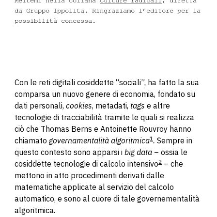
Meltemi nella collana
Culture radicali
, diretta
da Gruppo Ippolita. Ringraziamo l’editore per la
possibilità concessa.
Con le reti digitali cosiddette “sociali”, ha fatto la sua
comparsa un nuovo genere di economia, fondato su
dati personali,
cookies
, metadati,
tags
e altre
tecnologie di tracciabilità tramite le quali si realizza
ciò che Thomas Berns e Antoinette Rouvroy hanno
1
chiamato
governamentalità algoritmica
.
Sempre in
questo contesto sono apparsi i
big data
– ossia le
2
cosiddette tecnologie di calcolo intensivo
– che
mettono in atto procedimenti derivati dalle
matematiche applicate al servizio del calcolo
automatico, e sono al cuore di tale governementalità
algoritmica.