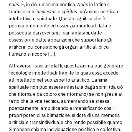
noûs
. È, in ciò, un’anima noetica.
Noûs
in latino si
traduce con
intellectus
e
spiritus
: un’anima noetica è
intellettiva e spirituale. Questo significa che è
permanentemente ed essenzialmente abitata e
posseduta dai
revenants
, dai fantasmi, dalle
ossessioni e dalle apparizioni che supportano gli
artifici in cui consistono gli organi artificiali di cui
l’umano si ricopre
[…]
.
Attraverso i suoi artefatti, questa anima può generare
tecnologie intellettuali tramite le quali essa accede
all’intelletto nel suo aspetto analitico. L’anima
spirituale non può essere infestata dagli spiriti (da ciò
che ritorna e da coloro che ritornano) se non grazie al
fatto che la vita tecnica, aumentando se stessa
poeticamente, amplificando e intensificando così i
propri poteri di sublimazione, si dota di una memoria
artificiale transindividuale che rende possibile quanto
Simondon chiama individuazione psichica e collettiva.