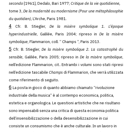
secondo
[1961], Dedalo, Bari 1977;
Critique de la vie quotidienne,
tome 3,
De la modernité au modernisme (Pour une métaphilosophie
du quotidien)
, L’Arche, Paris 1981.
4
Cfr. B. Stiegler,
De la misère symbolique 1. L’époque
hyperindustrielle
, Galilée, Paris 2004; ripreso in
De la misère
symbolique
, Flammarion, coll. “ Champs “, Paris 2013.
5
Cfr. B. Stiegler,
De la misère symbolique 2. La catastrophè du
sensible
, Galilée, Paris 2005; ripreso in
De la misère symbolique
,
nell’edizione Flammarion, cit.. Entrambi i volumi sono stati ripresi
nell’edizione tascabile
Champs
di Flammarion, che verrà utilizzata
come riferimento di seguito.
6
La posta in gioco di quanto abbiamo chiamato “rivoluzione
industriale della musica” è al contempo economica, politica,
estetica e organologica. Le questioni artistiche che ne risultano
sono impensabili senza una critica di questa economia politica
dell’insensibilizzazione o della desensibilizzazione in cui
consiste un consumismo che è anche culturale. In un lavoro in