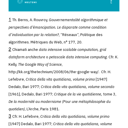
1
Th. Berns, A. Rouvroy,
Gouvernementalité algorithmique et
perspectives d’émancipation. Le disparate comme condition
d’individuation par la relation?
, “Réseaux”, Politique des
algorithmes. Métriques du Web, n° 177, 20.
2
Chiamati anche
data intensive scalable computation, grid
datafarm architecture
o
petascale data intensive computing
. Cfr. K.
Kelly,
The Google Way of Science
,
http://kk.org/thetechnium/2008/06/the-google-way/. Cfr. H.
Lefebvre,
Critica della vita quotidiana, volume primo
[1947]
Dedalo, Bari 1977;
Critica della vita quotidiana, volume secondo
[1961], Dedalo, Bari 1977;
Critique de la vie quotidienne,
tome 3,
De la modernité au modernisme (Pour une métaphilosophie du
quotidien)
, L’Arche, Paris 1981.
3
Cfr. H. Lefebvre,
Critica della vita quotidiana, volume primo
[1947] Dedalo, Bari 1977;
Critica della vita quotidiana, volume