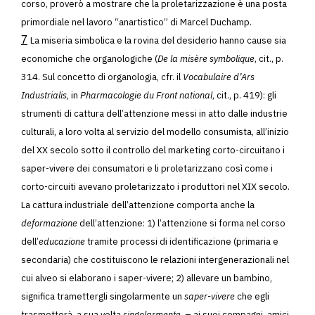
corso, proverò a mostrare che la proletarizzazione è una posta
primordiale nel lavoro “anartistico” di Marcel Duchamp.
7
La miseria simbolica e la rovina del desiderio hanno cause sia
economiche che organologiche (
De la misère symbolique
, cit., p.
314. Sul concetto di organologia, cfr. il
Vocabulaire d’Ars
Industrialis
, in
Pharmacologie du Front national
, cit., p. 419): gli
strumenti di cattura dell’attenzione messi in atto dalle industrie
culturali, a loro volta al servizio del modello consumista, all’inizio
del XX secolo sotto il controllo del marketing corto-circuitano i
saper-vivere dei consumatori e li proletarizzano così come i
corto-circuiti avevano proletarizzato i produttori nel XIX secolo.
La cattura industriale dell’attenzione comporta anche la
deformazione
dell’attenzione: 1) l’attenzione si forma nel corso
dell’
educazione
tramite processi di identificazione (primaria e
secondaria) che costituiscono le relazioni intergenerazionali nel
cui alveo si elaborano i saper-vivere; 2) allevare un bambino,
significa tramettergli singolarmente un
saper-vivere
che egli
trasmetterà, a sua volta
singolarmente
, – ai suoi compagni, amici,