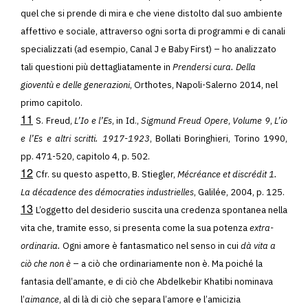
quel che si prende di mira e che viene distolto dal suo ambiente
affettivo e sociale, attraverso ogni sorta di programmi e di canali
specializzati (ad esempio, Canal J e Baby First) – ho analizzato
tali questioni più dettagliatamente in
Prendersi cura. Della
gioventù e delle generazioni
, Orthotes, Napoli-Salerno 2014, nel
primo capitolo.
11
S. Freud,
L’Io e l’Es
, in Id.,
Sigmund Freud Opere
,
Volume 9
,
L’io
e l’Es e altri scritti. 1917-1923
, Bollati Boringhieri, Torino 1990,
pp. 471-520, capitolo 4, p. 502.
12
Cfr. su questo aspetto, B. Stiegler,
Mécréance et discrédit 1.
La décadence des démocraties industrielles
, Galilée, 2004, p. 125.
13
L’oggetto del desiderio suscita una credenza spontanea nella
vita che, tramite esso, si presenta come la sua potenza
extra-
ordinaria.
Ogni amore è fantasmatico nel senso in cui
dà vita a
ciò che non è
– a ciò che ordinariamente non è. Ma poiché la
fantasia dell’amante, e di ciò che Abdelkebir Khatibi nominava
l’
aimance
, al di là di ciò che separa l’amore e l’amicizia