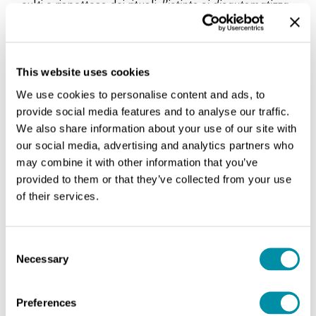
culti e rispettosa dei rituali,
l’istinto si disautomatizza
in modo relativo
: può spostarsi, cambiare oggetto.
Diviene rimovibile, come gli organi artificiali che
supportano la feticizzazione, e in questo esso non è
più, rigorosamente parlando, l’istinto, ma la pulsione.
This website uses cookies
We use cookies to personalise content and ads, to
In tal modo l’individuazione vitale lascia il posto
provide social media features and to analyse our traffic.
all’individuazione psichica e collettiva, dove occorre
We also share information about your use of our site with
continuamente
contenere
e
trattenere
tali pulsioni
our social media, advertising and analytics partners who
che, proprio poiché possono cambiare oggetto, sono
may combine it with other information that you’ve
dette “perverse”. Sono perverse perché sono
provided to them or that they’ve collected from your use
strutturalmente rimovibili così come lo sono gli
of their services.
organi artificiali. Questo significa che esse sono
strutturalmente feticistiche e “oggettuali”. In questa
economia libidinale, che non è più semplicemente
Consent
biologica ma anche tanatologica e organologica, la
Necessary
Selection
rimovibilità delle pulsioni indotte da quelle degli
stessi artifici instaura un’economia dell’ambiguità che
Preferences
è rappresentata dal vaso di Pandora.