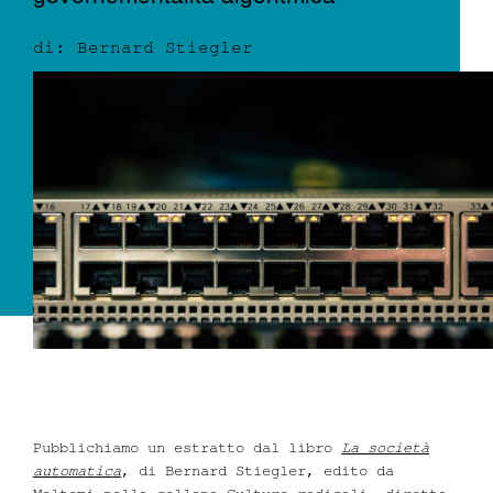
di: Bernard Stiegler
Dove siamo
Iscrizioni
MAAU
Pubblichiamo un estratto dal libro
La società
automatica
, di Bernard Stiegler, edito da