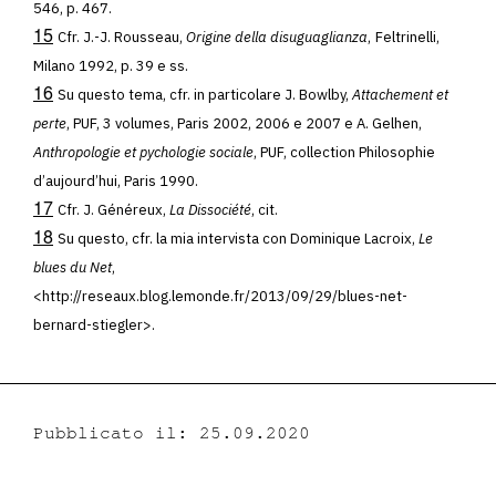
546, p. 467.
15
Cfr. J.-J. Rousseau,
Origine della disuguaglianza
,
Feltrinelli,
Milano 1992, p. 39 e ss.
16
Su questo tema, cfr. in particolare J. Bowlby,
Attachement et
perte
, PUF, 3 volumes, Paris 2002, 2006 e 2007 e A. Gelhen,
Anthropologie et pychologie sociale
, PUF, collection Philosophie
d’aujourd’hui, Paris 1990.
17
Cfr. J. Généreux,
La Dissociété
, cit.
18
Su questo, cfr. la mia intervista con Dominique Lacroix,
Le
blues du Net
,
<http://reseaux.blog.lemonde.fr/2013/09/29/blues-net-
bernard-stiegler>.
Pubblicato il: 25.09.2020