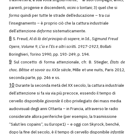
parenti, progenie e discendenti, vicini o lontani; 3) quel che si
forma
quindi per tutte le strade dell’educazione – tra cui
l’insegnamento – è proprio ciò che la cattura industriale
dell’attenzione
deforma
sistematicamente.
8
S. Freud,
Al di là del principio di sapere
, in Id.,
Sigmund Freud
Opere
,
Volume 9
,
L’io e l’Es e altri scritti. 1917-1923
, Bollati
Boringhieri, Torino 1990, pp. 193-249, p. 194.
9
Sul concetto di forma attenzionale, cfr. B. Stiegler,
États de
choc. Bêtise et savoir au XXIe siècl
e, Mille et une nuits, Paris 2012,
seconda parte, pp. 246 e ss.
10
Durante la seconda metà del XX secolo, la cattura industriale
dell’attenzione si fa via via più precoce, essendo il tempo di
cervello disponibile
giovanile
il cibo privilegiato dei mass media
audiovisuali degli anni Ottanta – in Francia, attraverso le radio
considerate allora periferiche (per esempio, la trasmissione
“Salut les copains”, su Europe1) – e oggi con Skyrock, benché,
dopo la fine del secolo, è il tempo di cervello disponibile
infantile