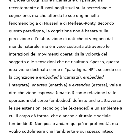
4. L’idea di cognizione incarnata è un paradigma
recentemente diffusosi negli studi sulla percezione e
cognizione, ma che affonda le sue origini nella
fenomenologia di Husserl e di Merleau-Ponty. Secondo
questo paradigma, la cognizione non è basata sulla
percezione e l’elaborazione di dati che ci vengono dal
mondo naturale, ma è invece costruita attraverso le
interazioni dei movimenti operati dalla volontà del
soggetto e le sensazioni che ne risultano. Spesso, questa
idea viene declinata come il “paradigma 4E”, secondo cui
la cognizione è
embodied
(incarnata),
embedded
(integrata),
enacted
(enattiva) e
extended
(estesa), vale a
dire che viene espressa (enacted) come relazione tra le
operazioni del corpo (embodied) definito anche attraverso
le sue estensioni tecnologiche (extended) e un ambiente a
cui il corpo dà forma, che è anche culturale e sociale
(embedded). Non posso andare qui più in profondità, ma
voglio sottolineare che l’ambiente è qui spesso inteso