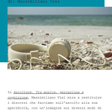
di: Massimiliano Viel
Dove siamo
Iscrizioni
MAAU
In
Ascoltare. Tra musica, percezione e
cognizione
, Massimiliano Viel mira a restituire
i discorsi che facciamo sull’ascolto alla sua
specificità, con un’indagine sui diversi modi di