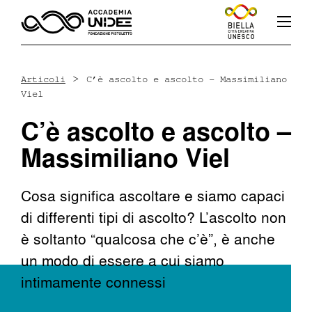
>
Articoli
C’è ascolto e ascolto – Massimiliano
Viel
Fb
In
Yt
C’è ascolto e ascolto –
Massimiliano Viel
Cosa significa ascoltare e siamo capaci
L’accademia
di differenti tipi di ascolto? L’ascolto non
è soltanto “qualcosa che c’è”, è anche
Corsi
un modo di essere a cui siamo
intimamente connessi
Docenti