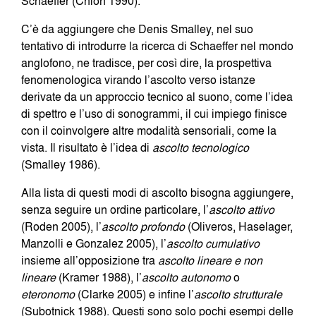
Schaeffer (Chion 1990).
C’è da aggiungere che Denis Smalley, nel suo
tentativo di introdurre la ricerca di Schaeffer nel mondo
anglofono, ne tradisce, per così dire, la prospettiva
fenomenologica virando l’ascolto verso istanze
derivate da un approccio tecnico al suono, come l’idea
di spettro e l’uso di sonogrammi, il cui impiego finisce
con il coinvolgere altre modalità sensoriali, come la
vista. Il risultato è l’idea di
ascolto
tecnologico
(Smalley 1986).
Alla lista di questi modi di ascolto bisogna aggiungere,
senza seguire un ordine particolare, l’
ascolto attivo
(Roden 2005), l’
ascolto profondo
(Oliveros, Haselager,
Manzolli e Gonzalez 2005), l’
ascolto cumulativo
insieme all’opposizione tra
ascolto lineare e non
lineare
(Kramer 1988), l’
ascolto autonomo
o
eteronomo
(Clarke 2005) e infine l’
ascolto strutturale
(Subotnick 1988). Questi sono solo pochi esempi delle