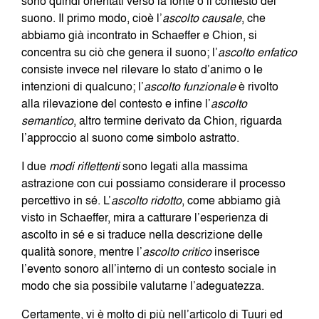
sono quindi orientati verso la fonte o il contesto del
suono. Il primo modo, cioè l’
ascolto causale
, che
abbiamo già incontrato in Schaeffer e Chion, si
concentra su ciò che genera il suono; l’
ascolto enfatico
consiste invece nel rilevare lo stato d’animo o le
intenzioni di qualcuno; l’
ascolto funzionale
è rivolto
alla rilevazione del contesto e infine l’
ascolto
semantico
, altro termine derivato da Chion, riguarda
l’approccio al suono come simbolo astratto.
I due
modi riflettenti
sono legati alla massima
astrazione con cui possiamo considerare il processo
percettivo in sé. L’
ascolto ridotto
, come abbiamo già
visto in Schaeffer, mira a catturare l’esperienza di
ascolto in sé e si traduce nella descrizione delle
qualità sonore, mentre l’
ascolto critico
inserisce
l’evento sonoro all’interno di un contesto sociale in
modo che sia possibile valutarne l’adeguatezza.
Certamente, vi è molto di più nell’articolo di Tuuri ed