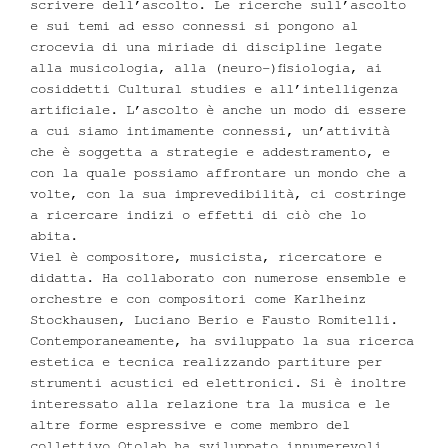
scrivere dell’ascolto. Le ricerche sull’ascolto
e sui temi ad esso connessi si pongono al
crocevia di una miriade di discipline legate
alla musicologia, alla (neuro-)fisiologia, ai
cosiddetti Cultural studies e all’intelligenza
artificiale. L’ascolto è anche un modo di essere
a cui siamo intimamente connessi, un’attività
che è soggetta a strategie e addestramento, e
con la quale possiamo affrontare un mondo che a
volte, con la sua imprevedibilità, ci costringe
a ricercare indizi o effetti di ciò che lo
abita.
Viel è compositore, musicista, ricercatore e
didatta. Ha collaborato con numerose ensemble e
orchestre e con compositori come Karlheinz
Stockhausen, Luciano Berio e Fausto Romitelli.
Contemporaneamente, ha sviluppato la sua ricerca
estetica e tecnica realizzando partiture per
strumenti acustici ed elettronici. Si è inoltre
interessato alla relazione tra la musica e le
altre forme espressive e come membro del
collettivo Otolab ha sviluppato innumerevoli