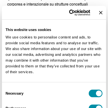
corporea e interazionale su strutture concettuali
astratte.” (1988, p. 121)
Si tratta insomma della risonanza tra due elementi
costitutivi dell’esperienza, cioè le regolarità che
This website uses cookies
emergono nell’interazione tra attività sensomotoria del
soggetto e ambiente integrato (embedded), e la
We use cookies to personalise content and ads, to
capacità di partire da esse per costruire astrazioni,
provide social media features and to analyse our traffic.
cioè immagini mentali che sono basate su metafore e
We also share information about your use of our site with
guidano in senso circolare la nostra attività
our social media, advertising and analytics partners who
enattivando la cognizione.
may combine it with other information that you’ve
provided to them or that they’ve collected from your use
Definiamo l’idea di
tensione enattiva
, come il
of their services.
“sinonimo dello sforzo immaginativo del risonatore
incarnato, che si traduce in immagini mentali del fare
ecologicamente rilevanti”. (Tuuri ed Eerola 2012, p. 28)
Consent
Necessary
Selection
Più nello specifico, questi schemi ricorrenti sono di
due tipi: le
tensioni enattive
di imitazione, in cui i