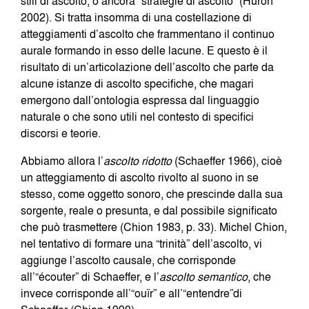
stili di ascolto, o ancora “strategie di ascolto” (Huron
2002). Si tratta insomma di una costellazione di
atteggiamenti d’ascolto che frammentano il continuo
aurale formando in esso delle lacune. E questo è il
risultato di un’articolazione dell’ascolto che parte da
alcune istanze di ascolto specifiche, che magari
emergono dall’ontologia espressa dal linguaggio
naturale o che sono utili nel contesto di specifici
discorsi e teorie.
Abbiamo allora l’
ascolto ridotto
(Schaeffer 1966), cioè
un atteggiamento di ascolto rivolto al suono in se
stesso, come oggetto sonoro, che prescinde dalla sua
sorgente, reale o presunta, e dal possibile significato
che può trasmettere (Chion 1983, p. 33). Michel Chion,
nel tentativo di formare una “trinità” dell’ascolto, vi
aggiunge l’ascolto causale, che corrisponde
all’“écouter” di Schaeffer, e l’
ascolto semantico
, che
invece corrisponde all’“ouïr” e all’“entendre”di