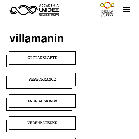
villamanin
Fb
In
Yt
CITTADELARTE
PERFORMANCE
L’accademia
ANDREAPAGNES
Corsi
VERENASTENKE
Docenti