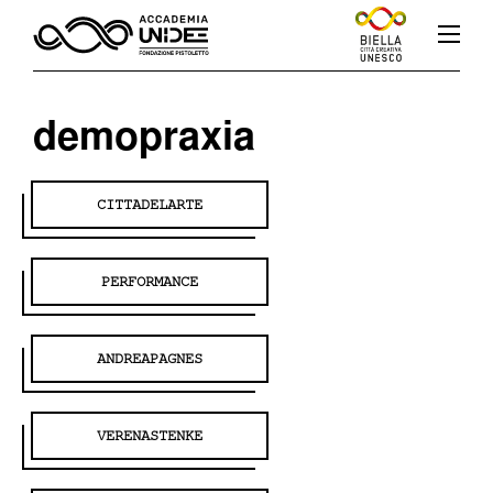
demopraxia
Fb
In
Yt
CITTADELARTE
PERFORMANCE
L’accademia
ANDREAPAGNES
Corsi
VERENASTENKE
Docenti