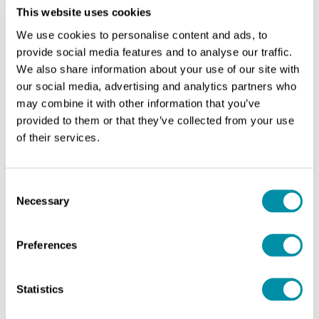
Francesco Monico
(Accademia Unidee) – Professore
This website uses cookies
di Archetipi dell’immaginario e di Filosofia della
We use cookies to personalise content and ads, to
tecnica in differenti atenei e accademie italiane. È
provide social media features and to analyse our traffic.
direttore dell’Accademia Unidee della Fondazione
We also share information about your use of our site with
Pistoletto di Biella.
our social media, advertising and analytics partners who
La giornata, che prevede il convegno + Etica + Moda
may combine it with other information that you’ve
al mattino e l’evento Circular Threads al pomeriggio,
provided to them or that they’ve collected from your use
sarà una preziosa occasione di condivisione e di
of their services.
aggiornamento. Saranno infatti presenti pensatori,
teorici, creativi, professionisti e aziende a
testimonianza e interpretazione dei trend che
Consent
Necessary
riguardano il settore del tessile e della moda
Selection
sostenibile.
Preferences
È possibile partecipare all’evento sia di persona,
prenotando il proprio posto via
EventBrite
,
sia online,
registrandosi via
Zoom
.
Per garantire il rispetto delle
Statistics
normative vigenti, i posti in presenza saranno limitati.