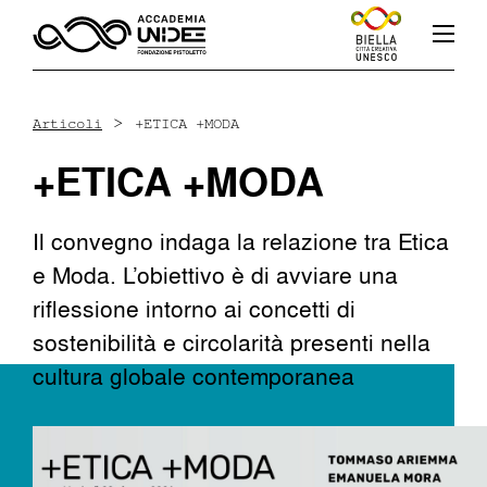
>
Articoli
+ETICA +MODA
+ETICA +MODA
Fb
In
Yt
Il convegno indaga la relazione tra Etica
e Moda. L’obiettivo è di avviare una
riflessione intorno ai concetti di
L’accademia
sostenibilità e circolarità presenti nella
cultura globale contemporanea
Corsi
Docenti