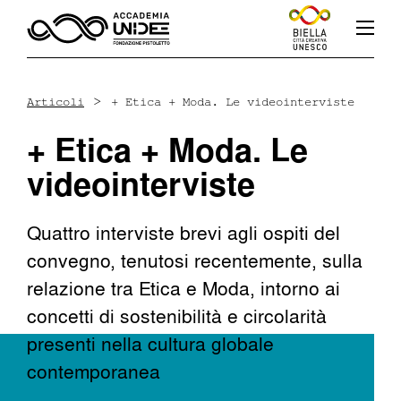
>
Articoli
+ Etica + Moda. Le videointerviste
+ Etica + Moda. Le
Fb
In
Yt
videointerviste
Quattro interviste brevi agli ospiti del
convegno, tenutosi recentemente, sulla
L’accademia
relazione tra Etica e Moda, intorno ai
concetti di sostenibilità e circolarità
Corsi
presenti nella cultura globale
contemporanea
Docenti