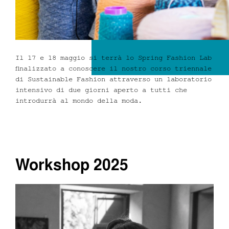
Dove siamo
Il 17 e 18 maggio si terrà lo Spring Fashion Lab
Iscrizioni
finalizzato a conoscere il nostro corso triennale
di
Sustainable Fashion
attraverso un laboratorio
intensivo di due giorni aperto a tutti che
introdurrà al mondo della moda.
MAAU
Workshop 2025