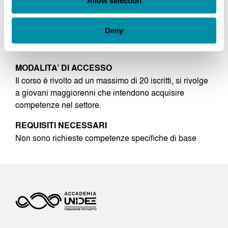
Allow selection
Fashion Design
attraverso alcune delle materie più
caratterizzanti, quali i tessuti e la progettazione dei
Deny
materiali, la sartoria, il disegno e la modellistica legati
al mondo della moda.
MODALITA’ DI ACCESSO
Il corso è rivolto ad un massimo di 20 iscritti, si rivolge
a giovani maggiorenni che intendono acquisire
competenze nel settore.
REQUISITI NECESSARI
Non sono richieste competenze specifiche di base