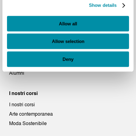
Show details
La visione
Campus
Allow all
Network e Partnership
Organi di Governo e Staff
Allow selection
Statuto, Norme, Regolamenti
Fondazione Pistoletto
Deny
Accreditamento e decreti
Alumni
I nostri corsi
I nostri corsi
Arte contemporanea
Moda Sostenibile