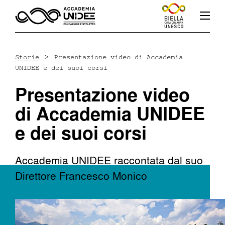
>
Storie
Presentazione video di Accademia
UNIDEE e dei suoi corsi
Fb
In
Yt
Presentazione video
di Accademia UNIDEE
e dei suoi corsi
L’accademia
Accademia UNIDEE raccontata dal suo
Direttore Francesco Monico
Corsi
Docenti