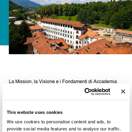
Dove siamo
Iscrizioni
MAAU
La Mission, la Visione e i Fondamenti di Accademia
UNIDEE raccontati dal suo Direttore Francesco
Monico.
This website uses cookies
https://www.youtube.com/watch?v=xIHKcozUj0s
We use cookies to personalise content and ads, to
provide social media features and to analyse our traffic.