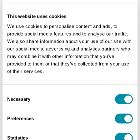
all’anatomia del corpo
OBIETTIVO FORMATIVO DEL CORSO
This website uses cookies
Il corso permetterà di sviluppare le
tecniche di
We use cookies to personalise content and ads, to
sartoria artigianale avanzata
. Il corso in laboratorio si
provide social media features and to analyse our traffic.
articolerà in: montaggio zip e realizzazione su
We also share information about your use of our site with
campioni di tela, spacchi, pieghe, tasche,
our social media, advertising and analytics partners who
realizzazione pantalone su misura dalla linea a scelta
may combine it with other information that you’ve
(larga o asciutta) e inoltre rilevamento cartamodello,
provided to them or that they’ve collected from your use
adattamento alle proprie misure, taglio tela di prova,
of their services.
confezione tela di prova, fitting, correzione
cartamodello, taglio tessuto, confezione capo e
tecniche di stiro.
Consent
Necessary
Selection
INFORMAZIONI UTILI
Periodo: 14-18 luglio 2025
Preferences
Durata corso: 5 giorni da lunedì a venerdì
Orario: tutti i giorni dalle 9:30 alle 18:30
Statistics