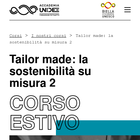
>
>
Corsi
I nostri corsi
Tailor made: la
sostenibilità su misura 2
Fb
In
Yt
Tailor made: la
sostenibilità su
misura 2
L’accademia
CORSO
ESTIVO
Corsi
Docenti